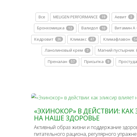
Все
MELIGEN PERFORMANCE
Аевит
19
3
Бронхомишка
Валидол
Витамин A
12
10
Кедровит
Климакс
Климафлавон
26
47
5
Ланолиновый крем
Магний пустырник
7
Преналан
Присыпка
Простуд
57
9
«ЭХИНОКОР» В ДЕЙСТВИИ: КАК
НА НАШЕ ЗДОРОВЬЕ
Активный образ жизни и поддержание здор
питательного рациона, регулярного упражне