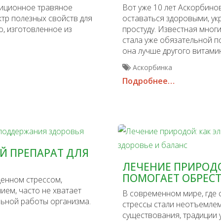
диционное травяное
Вот уже 10 лет Аскорбино
ктр полезных свойств для
оставаться здоровыми, ук
о, изготовленное из
простуду. Известная мно
стала уже обязательной по
она лучше другого витами
Аскорбинка
Подробнее…
Й ПРЕПАРАТ ДЛЯ
ЛЕЧЕНИЕ ПРИРОДО
ПОМОГАЕТ ОБРЕСТ
енном стрессом,
ием, часто не хватает
В современном мире, где 
ьной работы организма.
стрессы стали неотъемле
существования, традиции 