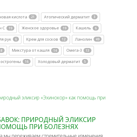
новая кислота
Атопический дерматит
21
3
н С
Женское здоровье
Кашель
19
19
6
ля рук
Крем для сосков
Ланолин
6
12
49
Микстура от кашля
Омега-3
58
14
13
эстрогены
Холодовый дерматит
16
5
БАВОК: ПРИРОДНЫЙ ЭЛИКСИР
 ПОМОЩЬ ПРИ БОЛЕЗНЯХ
да мы переживаем стремительные изменения