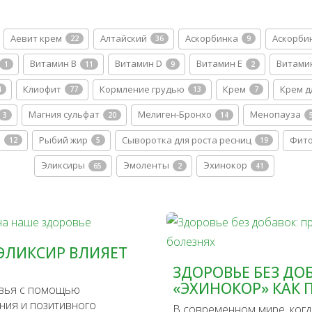
Аевит крем
Алтайский
Аскорбинка
Аскорби
22
36
9
Витамин B
Витамин D
Витамин E
Витами
1
11
9
2
Клиофит
Кормление грудью
Крем
Крем д
4
77
13
7
Магния сульфат
Мелиген-Бронхо
Менопауза
3
20
14
а
Рыбий жир
Сыворотка для роста ресниц
Фито
12
5
19
Эликсиры
Эмоленты
Эхинокор
65
2
41
 ЭЛИКСИР ВЛИЯЕТ
ЗДОРОВЬЕ БЕЗ ДО
«ЭХИНОКОР» КАК
овья с помощью
ния и позитивного
В современном мире, ког