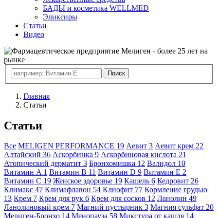
БАДЫ и косметика WELLMED
Эликсиры
Статьи
Видео
Главная
Статьи
Статьи
Все
MELIGEN PERFORMANCE
19
Аевит
3
Аевит крем
22
Алтайский
36
Аскорбинка
9
Аскорбиновая кислота
21
Атопический дерматит
3
Бронхомишка
12
Валидол
10
Витамин A
1
Витамин B
11
Витамин D
9
Витамин E
2
Витамин С
19
Женское здоровье
19
Кашель
6
Кедровит
26
Климакс
47
Климафлавон
54
Клиофит
77
Кормление грудью
13
Крем
7
Крем для рук
6
Крем для сосков
12
Ланолин
49
Ланолиновый крем
7
Магний пустырник
3
Магния сульфат
20
Мелиген-Бронхо
14
Менопауза
58
Микстура от кашля
14