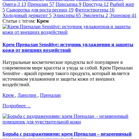
Омега-3
13
Преналан
57
Присыпка
9
Простуда
12
Рыбий жир
5
Сыворотка для роста ресниц
19
Фитоэстрогены
16
Холодовый дерматит
5
Эликсиры
65
Эмоленты
2
Эхинокор
41
Статьи с тегом:
Крем
Крем Преналан Sensitive: источник увлажнения и защиты
кожи от внешних воздействий
Натуральные косметические продукты всё популярнее в
современном мире красоты и ухода за собой. Крем Преналан
Sensitive - яркий пример такого продукта, который является
источником увлажнения и защиты кожи от внешних
воздействий.
Крем
,
Ланолин
,
Преналан
Подробнее…
Борьба с раздражениями: крем Преналан – незаменимый