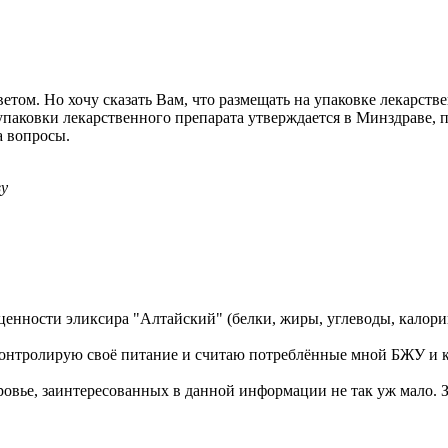
ветом. Но хочу сказать Вам, что размещать на упаковке лекарс
паковки лекарственного препарата утверждается в Минздраве, п
а вопросы.
ву
ценности эликсира "Алтайский" (белки, жиры, углеводы, калорий
но контролирую своё питание и считаю потреблённые мной БЖУ и 
ровье, заинтересованных в данной информации не так уж мало. З