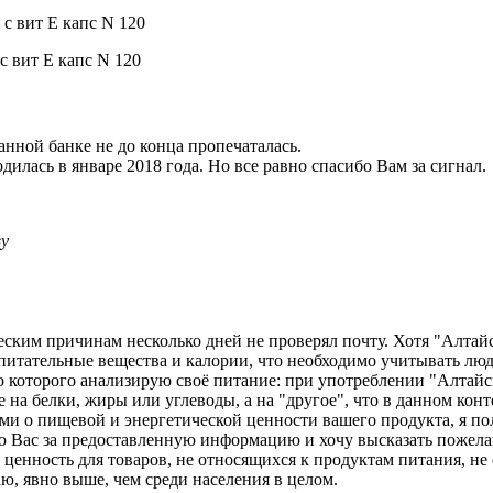
анной банке не до конца пропечаталась.
одилась в январе 2018 года. Но все равно спасибо Вам за сигнал.
ву
ческим причинам несколько дней не проверял почту. Хотя "Алта
х питательные вещества и калории, что необходимо учитывать л
ью которого анализирую своё питание: при употреблении "Алтайс
а белки, жиры или углеводы, а на "другое", что в данном конте
ями о пищевой и энергетической ценности вашего продукта, я по
ю Вас за предоставленную информацию и хочу высказать пожелани
енность для товаров, не относящихся к продуктам питания, не оз
, явно выше, чем среди населения в целом.