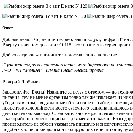
Ответ
Добрый день! Это, действительно, наш продукт, цифра "8" на д
Вверху стоит номер серии 010118, это значит, что серия произв
Доброго здоровья и извините за доставленное волнение.
С уважением, заместитель генерального директора по качест
ЗАО "ФП "Мелиген" Зимина Елена Александровна
Валерий Любимов
Здравствуйте, Елена! Извините за паузу с ответом — по техни
питания, тем не менее организм точно так же извлекает из ни
убедился в этом, введя данные об эликсире на сайте, с помощ
процентов калорийности моего суточного рациона пришлось не н
действительно высока). Следовательно, не располагая сведени
в калорийность моего рациона, а для меня это важно. Благодар
производитель не обязан указывать пищевую и энергетическую ц
подобных эликсиров доля контролирующих своё питание, думаю