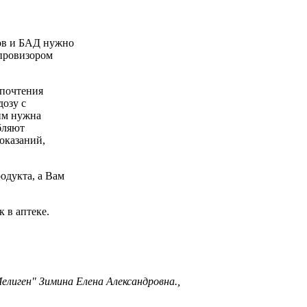
ов и БАД нужно
 провизором
дпочтения
озу с
гим нужна
бляют
оказаний,
одукта, а Вам
 в аптеке.
лиген" Зимина Елена Александровна.,