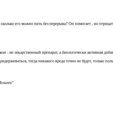
колько его можно пить без перерыва? Он помогает , но отрицат
он - не лекарственный препарат, а биологически активная добав
идерживаться, тогда никакого вреда точно не будет, только пол
елиген"