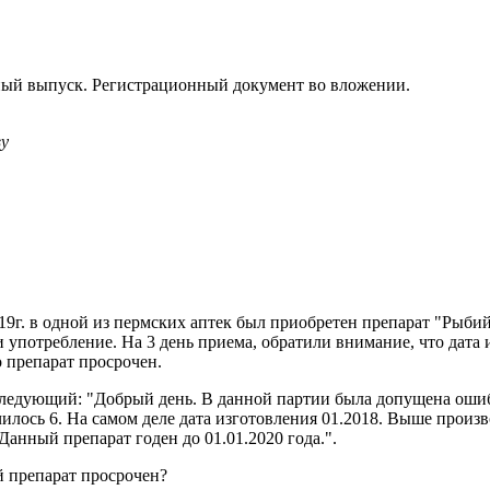
ийный выпуск. Регистрационный документ во вложении.
ву
9г. в одной из пермских аптек был приобретен препарат "Рыбий 
 употребление. На 3 день приема, обратили внимание, что дата и
о препарат просрочен.
следующий: "Добрый день. В данной партии была допущена ошибк
илось 6. На самом деле дата изготовления 01.2018. Выше произв
 Данный препарат годен до 01.01.2020 года.".
й препарат просрочен?