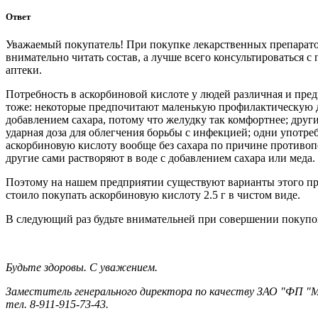
Ответ
Уважаемый покупатель! При покупке лекарственных препарат
внимательно читать состав, а лучше всего консультироваться с
аптеки.
Потребность в аскорбиновой кислоте у людей различная и пре
тоже: некоторые предпочитают маленькую профилактическую д
добавлением сахара, потому что желудку так комфортнее; дру
ударная доза для облегчения борьбы с инфекцией; одни употре
аскорбиновую кислоту вообще без сахара по причине противоп
другие сами растворяют в воде с добавлением сахара или меда.
Поэтому на нашем предприятии существуют варианты этого пр
стоило покупать аскорбиновую кислоту 2.5 г в чистом виде.
В следующий раз будьте внимательней при совершении покупок
Будьте здоровы.
С уважением.
Заместитель генерального директора по качеству ЗАО "ФП "Ме
тел. 8-911-915-73-43.