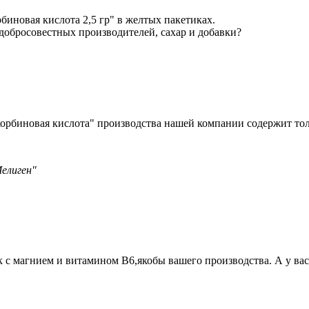
иновая кислота 2,5 гр" в желтых пакетиках.
едобросовестных производителей, сахар и добавки?
корбиновая кислота" производства нашей
компании содержит тол
елиген"
 с магнием и витамином В6,якобы вашего производства. А у вас 