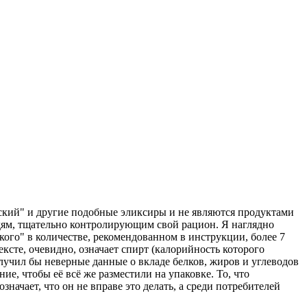
йский" и другие подобные эликсиры и не являются продуктами
юдям, тщательно контролирующим свой рацион. Я наглядно
кого" в количестве, рекомендованном в инструкции, более 7
ксте, очевидно, означает спирт (калорийность которого
лучил бы неверные данные о вкладе белков, жиров и углеводов
е, чтобы её всё же разместили на упаковке. То, что
начает, что он не вправе это делать, а среди потребителей