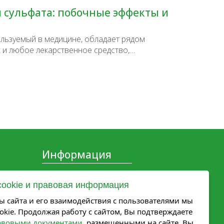
 сульфата: побочные эффекты и
льзуемый в медицине, обладает рядом
к и любое лекарственное средство,…
Информация
Продукция Мелиген
cookie и правовая информация
Контакты
О компании
ы сайта и его взаимодействия с пользователями мы
Новости компании
kie. Продолжая работу с сайтом, Вы подтверждаете
авовыми документами
Карьера
, размещенными на сайте. Вы