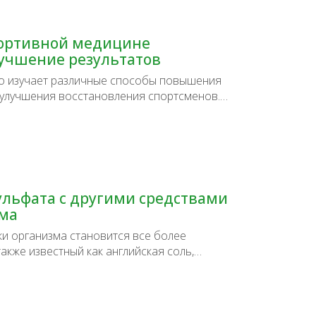
портивной медицине
лучшение результатов
о изучает различные способы повышения
 улучшения восстановления спортсменов.…
ульфата с другими средствами
зма
ки организма становится все более
также известный как английская соль,…