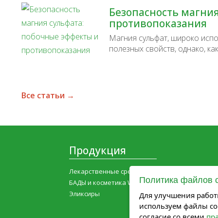
Безопасность магния
противопоказания
Магния сульфат, широко испо
полезных свойств, однако, ка
Все статьи →
Продукция
Лекарственные средства
Политика файлов 
БАДЫ и косметика WELLMED
Эликсиры
Для улучшения работ
используем файлы coo
согласие со всеми
пр