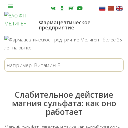
Фармацевтическое
предприятие
Слабительное действие
магния сульфата: как оно
работает
Магний сульфат, известный также как английская соль,