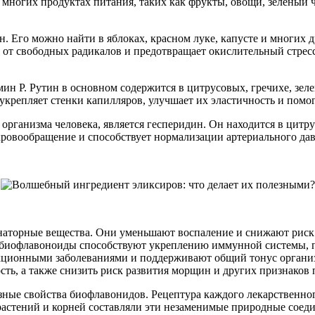
 многих продуктах питания, таких как фрукты, овощи, зеленый ч
. Его можно найти в яблоках, красном луке, капусте и многих 
 от свободных радикалов и предотвращает окислительный стресс
н Р. Рутин в основном содержится в цитрусовых, гречихе, зеле
укрепляет стенки капилляров, улучшает их эластичность и помо
рганизма человека, является гесперидин. Он находится в цитру
кровообращение и способствует нормализации артериального дав
торные вещества. Они уменьшают воспаление и снижают риск р
о, биофлавоноиды способствуют укреплению иммунной системы
екционными заболеваниями и поддерживают общий тонус органи
сть, а также снизить риск развития морщин и других признаков
ные свойства биофлавонидов. Рецептура каждого лекарственног
 растений и корней составляли эти незаменимые природные соед