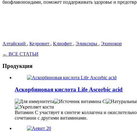
биофлавоноидами, поможет поддерживать здоровье и предотвр
Алтайский
,
Кедровит
,
Клиофит
,
Эликсиры
,
Эхинокор
← ВСЕ СТАТЬИ
Продукция
Аскорбиновая кислота Life Аsсorbiс acid
Витамин С участвует в синтезе коллагена и окислительн
сочетании с другими витаминами.