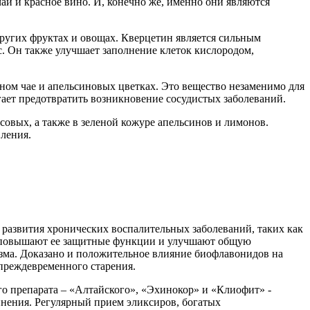
ай и красное вино. И, конечно же, именно они являются
других фруктах и овощах. Кверцетин является сильным
. Он также улучшает заполнение клеток кислородом,
ном чае и апельсиновых цветках. Это вещество незаменимо для
гает предотвратить возникновение сосудистых заболеваний.
совых, а также в зеленой кожуре апельсинов и лимонов.
ления.
азвития хронических воспалительных заболеваний, таких как
, повышают ее защитные функции и улучшают общую
зма. Доказано и положительное влияние биофлавонидов на
 преждевременного старения.
о препарата – «Алтайского», «Эхинокор» и «Клиофит» -
инения. Регулярный прием эликсиров, богатых