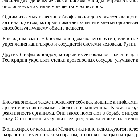
свойств для здоровья человека. Биофлавоноиды встречаются во
биологически активным веществом эликсиров.
Одним из самых известных биофлавоноидов является кверцетин
антиоксидантом, который помогает защитить клетки организма
способствуя лучшему обмену веществ.
Еще одним важным биофлавоноидом является рутин, или витами
укрепления капилляров и сосудистой системы человека. Рутин 
Другим биофлавоноидом, который имеет большое значение для о
Гесперидин укрепляет стенки кровеносных сосудов, улучшает 
Биофлавоноиды также проявляют себя как мощные антифламина
артрит и воспалительные заболевания кишечника. Кроме тог
реактивность организма. Они также помогают в борьбе с инф
кожу. Они способны улучшить ее цвет, увлажнение и эластично
В эликсирах от компании Мелиген активно используются полез
разработана именно таким образом, чтобы все экстракты трав,