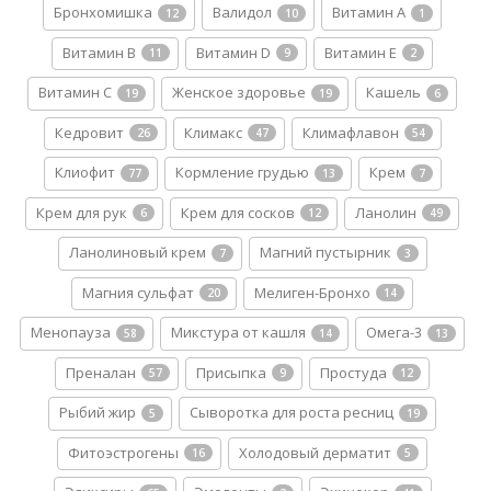
Бронхомишка
Валидол
Витамин A
12
10
1
Витамин B
Витамин D
Витамин E
11
9
2
Витамин С
Женское здоровье
Кашель
19
19
6
Кедровит
Климакс
Климафлавон
26
47
54
Клиофит
Кормление грудью
Крем
77
13
7
Крем для рук
Крем для сосков
Ланолин
6
12
49
Ланолиновый крем
Магний пустырник
7
3
Магния сульфат
Мелиген-Бронхо
20
14
Менопауза
Микстура от кашля
Омега-3
58
14
13
Преналан
Присыпка
Простуда
57
9
12
Рыбий жир
Сыворотка для роста ресниц
5
19
Фитоэстрогены
Холодовый дерматит
16
5