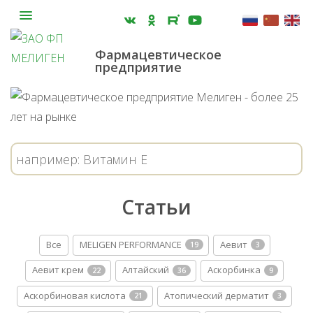
Фармацевтическое
предприятие
Статьи
Все
MELIGEN PERFORMANCE
Аевит
19
3
Аевит крем
Алтайский
Аскорбинка
22
36
9
Аскорбиновая кислота
Атопический дерматит
21
3