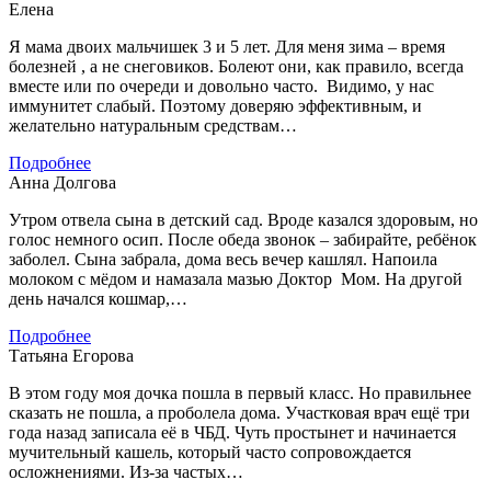
Елена
Я мама двоих мальчишек 3 и 5 лет. Для меня зима – время
болезней , а не снеговиков. Болеют они, как правило, всегда
вместе или по очереди и довольно часто. Видимо, у нас
иммунитет слабый. Поэтому доверяю эффективным, и
желательно натуральным средствам…
Подробнее
Анна Долгова
Утром отвела сына в детский сад. Вроде казался здоровым, но
голос немного осип. После обеда звонок – забирайте, ребёнок
заболел. Сына забрала, дома весь вечер кашлял. Напоила
молоком с мёдом и намазала мазью Доктор Мом. На другой
день начался кошмар,…
Подробнее
Татьяна Егорова
В этом году моя дочка пошла в первый класс. Но правильнее
сказать не пошла, а проболела дома. Участковая врач ещё три
года назад записала её в ЧБД. Чуть простынет и начинается
мучительный кашель, который часто сопровождается
осложнениями. Из-за частых…